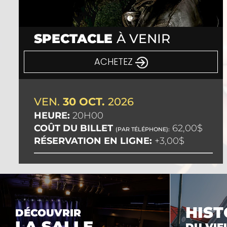
SPECTACLE
À VENIR
ACHETEZ
VEN.
30 OCT.
2026
HEURE:
20H00
COÛT DU BILLET
62,00$
(PAR TÉLÉPHONE):
RÉSERVATION EN LIGNE:
+3,00$
HIST
DÉCOUVRIR
LA SALLE
DU VIE