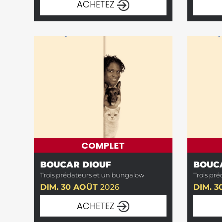
ACHETEZ
COMPLET
BOUCAR DIOUF
BOUC
Trois prédateurs et un bungalow
Trois pr
DIM. 30 AOÛT
2026
DIM. 
ACHETEZ