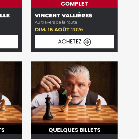
COMPLET
LLE
VINCENT VALLIÈRES
Au travers de la route
DIM. 16 AOÛT
2026
ACHETEZ
TS
QUELQUES BILLETS