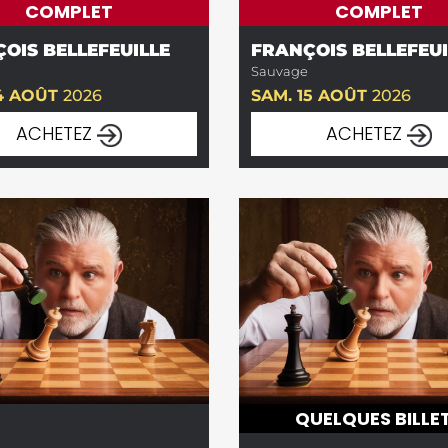
COMPLET
COMPLET
OIS BELLEFEUILLE
FRANÇOIS BELLEFEUI
Sauvage
14 AOÛT
2026
SAM. 15 AOÛT
2026
ACHETEZ
ACHETEZ
QUELQUES BILLE