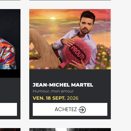
JEAN-MICHEL MARTEL
Humour, mon amour
VEN. 18 SEPT.
2026
ACHETEZ