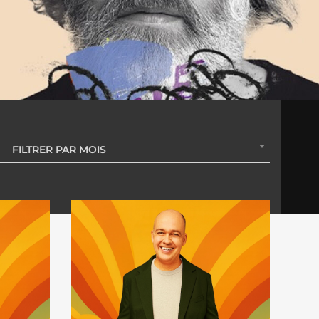
FILTRER PAR MOIS