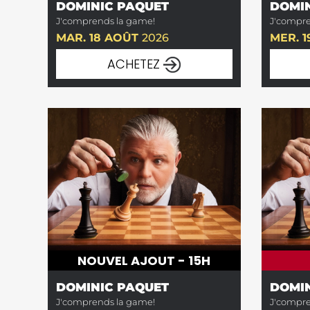
DOMINIC PAQUET
DOMI
J'comprends la game!
J'compre
MAR. 18 AOÛT
2026
MER. 
ACHETEZ
NOUVEL AJOUT - 15H
DOMINIC PAQUET
DOMI
J'comprends la game!
J'compre