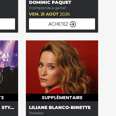
DOMINIC PAQUET
J'comprends la game!
VEN. 21 AOÛT
2026
ACHETEZ
TS
SUPPLÉMENTAIRE
THE GRAND ILLUSION STYX EXPERIENCE
LILIANE BLANCO-BINETTE
Toréador