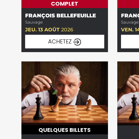
COMPLET
FRANÇOIS BELLEFEUILLE
FRANÇ
Sauvage
Sauvage
JEU. 13 AOÛT
2026
VEN. 
ACHETEZ
QUELQUES BILLETS