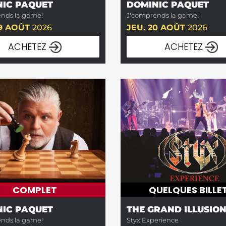
NIC PAQUET
DOMINIC PAQUET
nds la game!
J'comprends la game!
19 AOÛT
2026
JEU. 20 AOÛT
2026
ACHETEZ
ACHETEZ
COMPLET
QUELQUES BILLE
NIC PAQUET
nds la game!
Styx Experience