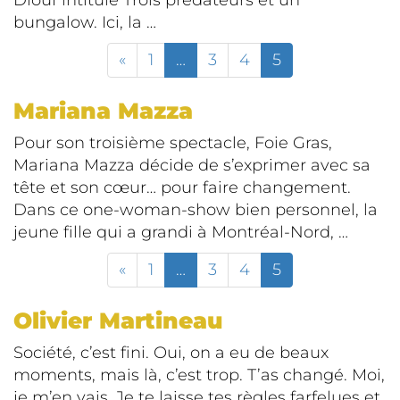
Diouf intitulé Trois prédateurs et un
bungalow. Ici, la …
«
1
…
3
4
5
Mariana Mazza
Pour son troisième spectacle, Foie Gras,
Mariana Mazza décide de s’exprimer avec sa
tête et son cœur… pour faire changement.
Dans ce one-woman-show bien personnel, la
jeune fille qui a grandi à Montréal-Nord, …
«
1
…
3
4
5
Olivier Martineau
Société, c’est fini. Oui, on a eu de beaux
moments, mais là, c’est trop. T’as changé. Moi,
je m’en vais. Je te laisse tes règles farfelues et