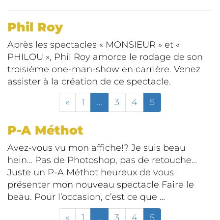
Phil Roy
Après les spectacles « MONSIEUR » et «
PHILOU », Phil Roy amorce le rodage de son
troisième one-man-show en carrière. Venez
assister à la création de ce spectacle.
«
1
…
3
4
5
P-A Méthot
Avez-vous vu mon affiche!? Je suis beau
hein… Pas de Photoshop, pas de retouche…
Juste un P-A Méthot heureux de vous
présenter mon nouveau spectacle Faire le
beau. Pour l’occasion, c’est ce que …
«
1
…
3
4
5